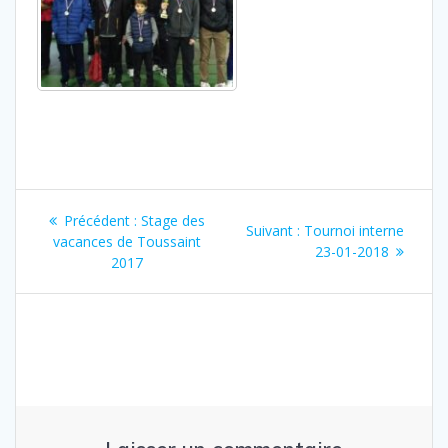
Navigation
Article
Précédent :
Stage des
Article
Suivant :
Tournoi interne
de
précédent
vacances de Toussaint
suivant
23-01-2018
:
2017
:
l’article