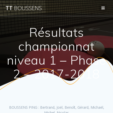
Passer
TT
BOUSSENS
au
contenu
Résultats
championnat
niveau 1 – Phase
2 – 2017-2018
BOUSSENS PING : Bertrand, Joël, Benoît, Gérard, Michaël,
Michel, Nicolas