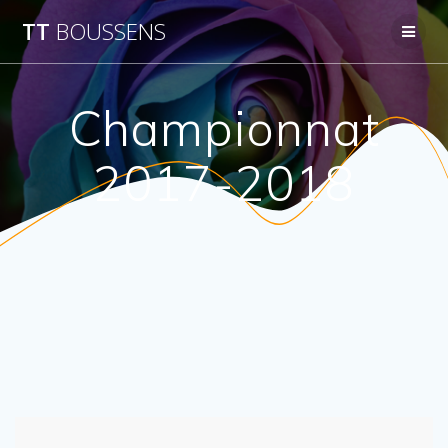
Passer
TT
BOUSSENS
au
contenu
Championnat
2017-2018