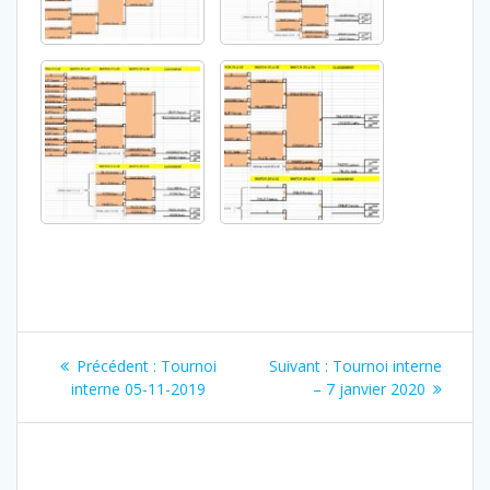
Navigation
Article
Article
Précédent :
Tournoi
Suivant :
Tournoi interne
de
précédent
suivant
interne 05-11-2019
– 7 janvier 2020
:
:
l’article