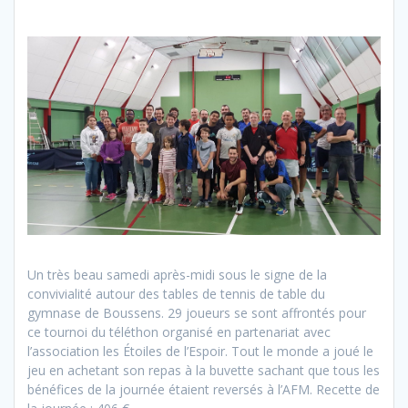
Un très beau samedi après-midi sous le signe de la
convivialité autour des tables de tennis de table du
gymnase de Boussens. 29 joueurs se sont affrontés pour
ce tournoi du téléthon organisé en partenariat avec
l’association les Étoiles de l’Espoir. Tout le monde a joué le
jeu en achetant son repas à la buvette sachant que tous les
bénéfices de la journée étaient reversés à l’AFM. Recette de