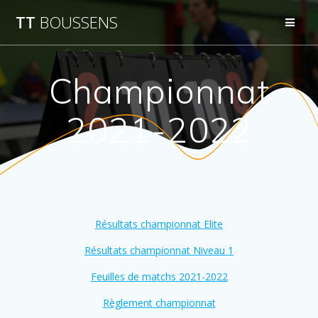
Passer
TT
BOUSSENS
au
contenu
Championnat
2021-2022
Résultats championnat Elite
Résultats championnat Niveau 1
Feuilles de matchs 2021-2022
Règlement championnat