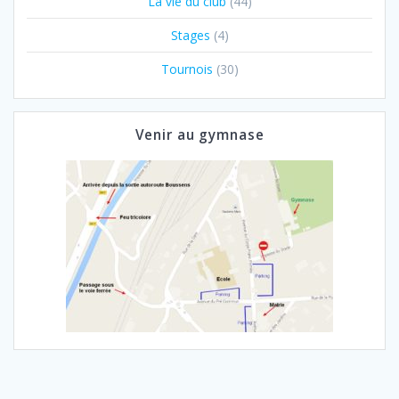
La vie du club
(44)
Stages
(4)
Tournois
(30)
Venir au gymnase