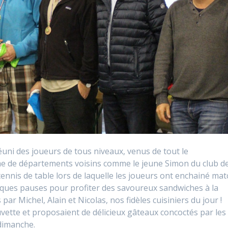
éuni des joueurs de tous niveaux, venus de tout le
 de départements voisins comme le jeune Simon du club d
tennis de table lors de laquelle les joueurs ont enchainé mat
lques pauses pour profiter des savoureux sandwiches à la
r Michel, Alain et Nicolas, nos fidèles cuisiniers du jour !
uvette et proposaient de délicieux gâteaux concoctés par les
dimanche.