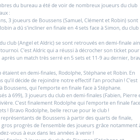
mbres du bureau a été de voir de nombreux joueurs du club
aux :
ans, 3 joueurs de Boussens (Samuel, Clément et Robin) sont
bin a dû s’incliner en finale en 4 sets face à Simon, du club
u club (Angel et Aldric) se sont retrouvés en demi-finale ain
tournoi. C’est Aldric qui a réussi à décrocher son ticket pour
on, après un match très serré en 5 sets et 11-9 au dernier, bra
ub étaient en demi-finales, Rodolphe, Stéphane et Robin. En
s qu’il décide de rejoindre notre effectif l’an prochain ! C’est
 à Boussens, qui l’emporte en finale face à Stéphane.
és à 699), 3 joueurs du club en demi-finales (Fabien, Pierre 
ivière. C’est finalement Rodolphe qui l’emporte en finale fac
ts ! Bravo Rodolphe, belle recrue pour le club !
e représentants de Boussens à partir des quarts de finale,
ès gros progrès de l’ensemble des joueurs grâce notamment 
ndez-vous à eux dans les années à venir !