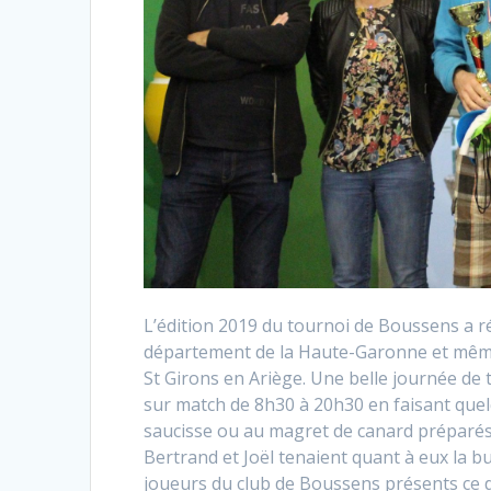
L’édition 2019 du tournoi de Boussens a r
département de la Haute-Garonne et même
St Girons en Ariège. Une belle journée de 
sur match de 8h30 à 20h30 en faisant que
saucisse ou au magret de canard préparés pa
Bertrand et Joël tenaient quant à eux la b
joueurs du club de Boussens présents ce 