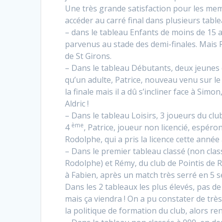
Une très grande satisfaction pour les me
accéder au carré final dans plusieurs table
– dans le tableau Enfants de moins de 15 
parvenus au stade des demi-finales. Mais Ro
de St Girons.
– Dans le tableau Débutants, deux jeunes d
qu’un adulte, Patrice, nouveau venu sur le 
la finale mais il a dû s’incliner face à Sim
Aldric !
– Dans le tableau Loisirs, 3 joueurs du cl
ème
4
, Patrice, joueur non licencié, espéron
Rodolphe, qui a pris la licence cette année
– Dans le premier tableau classé (non class
Rodolphe) et Rémy, du club de Pointis de R
à Fabien, après un match très serré en 5 se
Dans les 2 tableaux les plus élevés, pas d
mais ça viendra ! On a pu constater de tr
la politique de formation du club, alors re