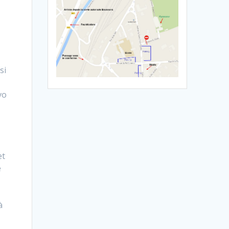
si
vo
et
e
à