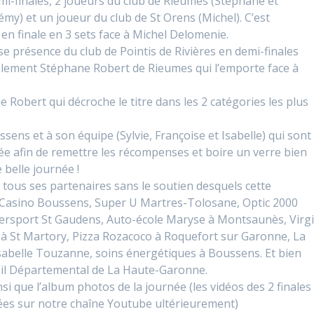
mi-finales, 2 joueurs du club de Rieumes (Stéphane et
Rémy) et un joueur du club de St Orens (Michel). C’est
en finale en 3 sets face à Michel Delomenie.
e présence du club de Pointis de Rivières en demi-finales
inalement Stéphane Robert de Rieumes qui l’emporte face à
Robert qui décroche le titre dans les 2 catégories les plus
sens et à son équipe (Sylvie, Françoise et Isabelle) qui sont
ée afin de remettre les récompenses et boire un verre bien
e belle journée !
 tous ses partenaires sans le soutien desquels cette
al Casino Boussens, Super U Martres-Tolosane, Optic 2000
ersport St Gaudens, Auto-école Maryse à Montsaunès, Virg
e à St Martory, Pizza Rozacoco à Roquefort sur Garonne, La
Isabelle Touzanne, soins énergétiques à Boussens. Et bien
eil Départemental de La Haute-Garonne.
nsi que l’album photos de la journée (les vidéos des 2 finales
ées sur notre chaîne Youtube ultérieurement)