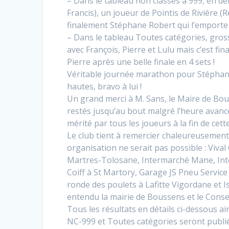
– Dans le tableau non classés à 999, en de
Francis), un joueur de Pointis de Rivière (
finalement Stéphane Robert qui l’emporte 
– Dans le tableau Toutes catégories, gross
avec François, Pierre et Lulu mais c’est f
Pierre après une belle finale en 4 sets !
Véritable journée marathon pour Stéphane 
hautes, bravo à lui !
Un grand merci à M. Sans, le Maire de Bous
restés jusqu’au bout malgré l’heure avanc
mérité par tous les joueurs à la fin de cett
Le club tient à remercier chaleureusement
organisation ne serait pas possible : Viv
Martres-Tolosane, Intermarché Mane, Int
Coiff à St Martory, Garage JS Pneu Servic
ronde des poulets à Lafitte Vigordane et 
entendu la mairie de Boussens et le Cons
Tous les résultats en détails ci-dessous ai
NC-999 et Toutes catégories seront publi