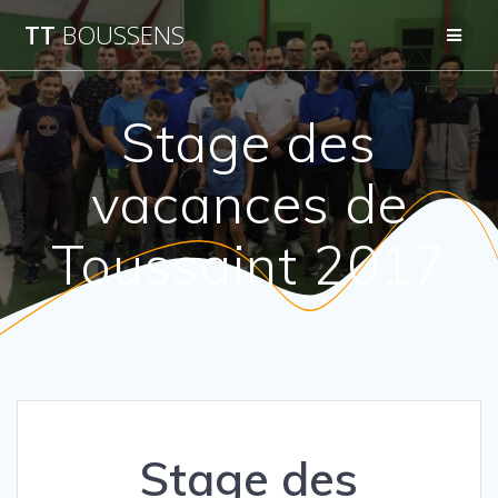
Passer
TT
BOUSSENS
au
contenu
Stage des
vacances de
Toussaint 2017
Stage des