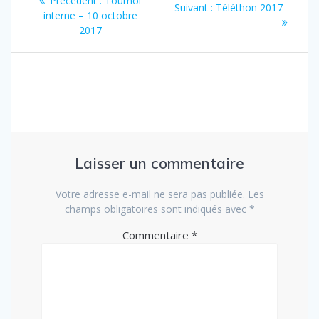
Précédent :
Tournoi
Article
Suivant :
Téléthon 2017
de
précédent
interne – 10 octobre
suivant
:
2017
:
l’article
Laisser un commentaire
Votre adresse e-mail ne sera pas publiée.
Les
champs obligatoires sont indiqués avec
*
Commentaire
*