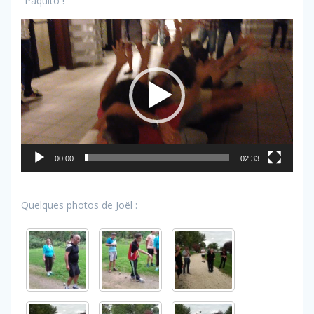
“Paquito !”
Lecteur
vidéo
00:00
02:33
Quelques photos de Joël :