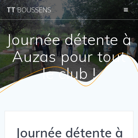
Passer
TT
BOUSSENS
au
contenu
Journée détente à
Auzas pour tout
le club !
Journée détente à