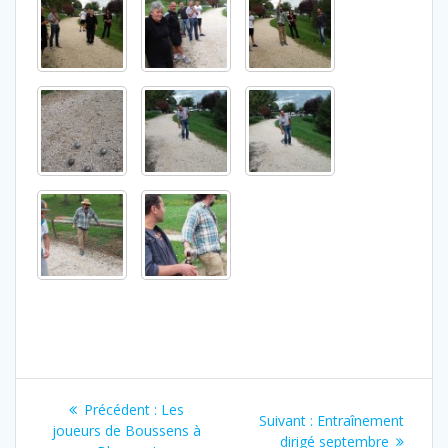
Navigation
Article
Précédent :
Les
Article
Suivant :
Entraînement
de
précédent
joueurs de Boussens à
suivant
dirigé septembre