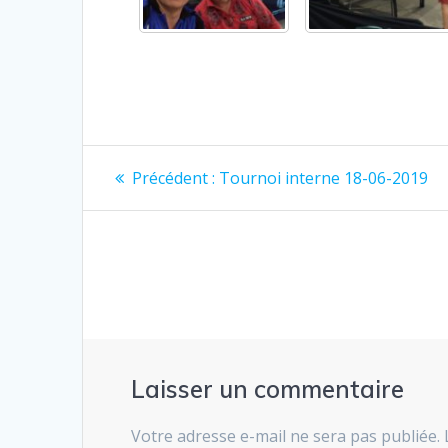
Navigation
Article
Précédent :
Tournoi interne 18-06-2019
précédent
de
:
l’article
Laisser un commentaire
Votre adresse e-mail ne sera pas publiée.