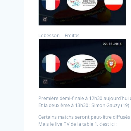
Lebesson – Freitas
Première demi-finale à 12h30 aujourd’hui
Et la deuxième à 13h30 : Simon Gauzy (19) 
Certains matchs seront peut-être diffusés
Mais le live TV de la table 1, c’est ici :