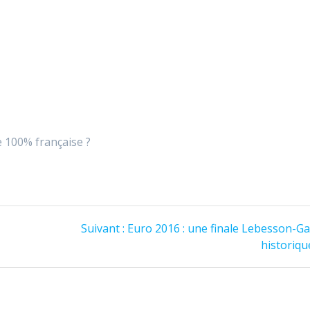
e 100% française ?
Article
Suivant :
Euro 2016 : une finale Lebesson-Ga
suivant
historique
: