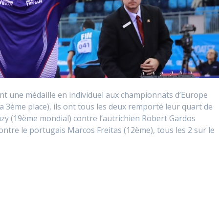
 une médaille en individuel aux championnats d’Europe
la 3ème place), ils ont tous les deux remporté leur quart de
auzy (19ème mondial) contre l’autrichien Robert Gardos
re le portugais Marcos Freitas (12ème), tous les 2 sur le