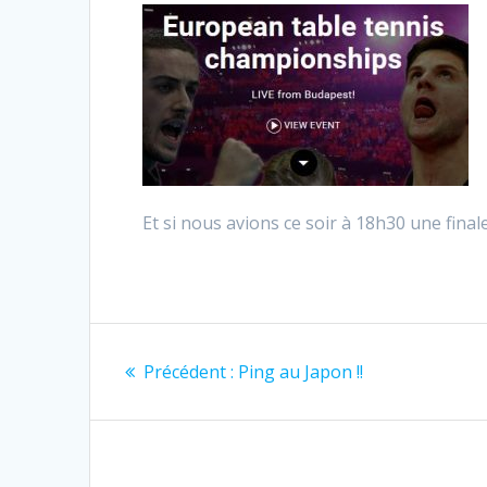
Et si nous avions ce soir à 18h30 une final
Navigation
Article
Précédent :
Ping au Japon !!
de
précédent
:
l’article