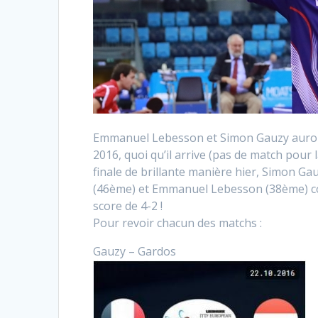
Emmanuel Lebesson et Simon Gauzy auront
2016, quoi qu’il arrive (pas de match pour 
finale de brillante manière hier, Simon G
(46ème) et Emmanuel Lebesson (38ème) cont
score de 4-2 !
Pour revoir chacun des matchs :
Gauzy – Gardos