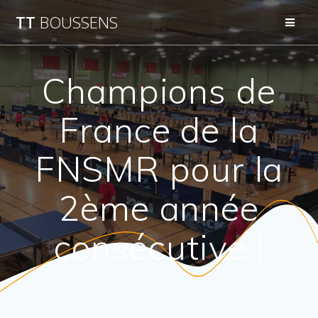
Passer
TT
BOUSSENS
au
contenu
Champions de
France de la
FNSMR pour la
2ème année
consécutive !