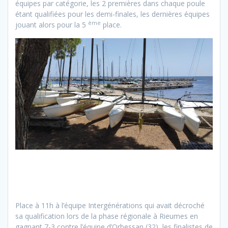
équipes par catégorie, les 2 premières dans chaque poule
étant qualifiées pour les demi-finales, les dernières équipes
ème
jouant alors pour la 5
place.
Place à 11h à l’équipe Intergénérations qui avait décroché
sa qualification lors de la phase régionale à Rieumes en
gagnant 7-3 contre l’équipe d’Orbessan (32), les finalistes de