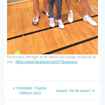
Encore plus d’images et de vidéos sur la page facebook du
club :
https://www.facebook.com/TTBoussens
Navigation
Article
Précédent :
Tournoi
Article
Suivant :
Fin de saison !
de
précédent
Téléthon 2022
suivant
:
: