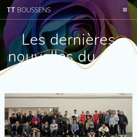
Passer
TT
BOUSSENS
au
contenu
Les dernières
nouvelles du club