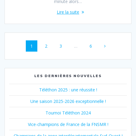
minute alors…
Lire la suite
Navigation
Page
Page
Page
Page
1
2
3
…
6
au
sein
des
LES DERNIÈRES NOUVELLES
articles
Téléthon 2025 : une réussite !
Une saison 2025-2026 exceptionnelle !
Tournoi Téléthon 2024
Vice-champions de France de la FNSMR !
Champions de la zone interdépartementale Sud-Ouest !