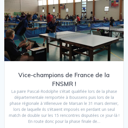
Vice-champions de France de la
FNSMR !
La paire Pascal-Rodolphe s’était qualifiée lors de la phase
départementale remportée à Boussens puis lors de la
phase régionale à Villeneuve de Marsan le 31 mars dernier,
lors de laquelle ils s’étaient imposés en perdant un seul
match de double sur les 15 rencontres disputées ce jour-là !
En route donc pour la phase finale de…