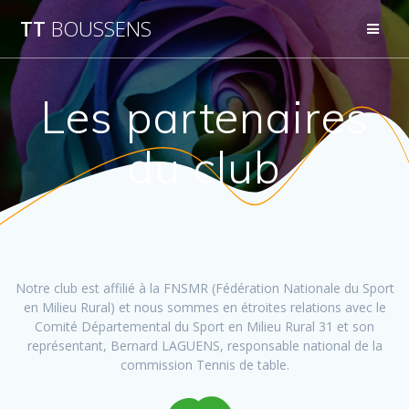
Passer
TT
BOUSSENS
au
contenu
Les partenaires
du club
Notre club est affilié à la FNSMR (Fédération Nationale du Sport
en Milieu Rural) et nous sommes en étroites relations avec le
Comité Départemental du Sport en Milieu Rural 31 et son
représentant, Bernard LAGUENS, responsable national de la
commission Tennis de table.