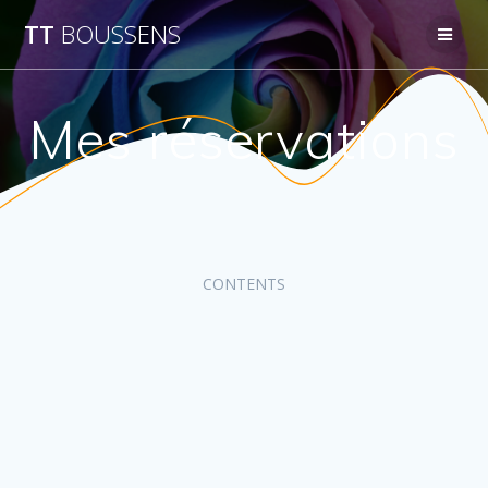
Passer
TT
BOUSSENS
au
contenu
Mes réservations
CONTENTS