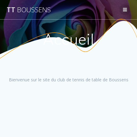
Passer
TT
BOUSSENS
au
contenu
Accueil
Bienvenue sur le site du club de tennis de table de Boussens